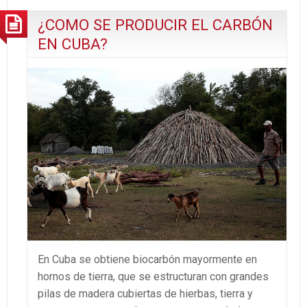
EN
¿COMO SE PRODUCIR EL CARBÓN
GUANTÁNAMO
EN CUBA?
En Cuba se obtiene biocarbón mayormente en
hornos de tierra, que se estructuran con grandes
pilas de madera cubiertas de hierbas, tierra y