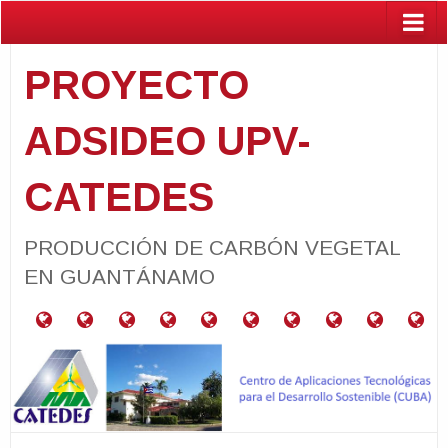
PROYECTO
ADSIDEO UPV-
CATEDES
PRODUCCIÓN DE CARBÓN VEGETAL
EN GUANTÁNAMO
¿Qué
RESUMEN
RELACIÓN
PROYECTOS
CARACTERIZACIÓN
PARCELAS
GUÍA
ACTIVIDADES
PUBLIC
BA
es
DEL
CON
VINCULADOS
DE
PRODUCTORAS
PARA
el
PROYECTO
LOS
MATERIALES
DE
PRODUCCIÓN
Programa
ODS
NEEM
DE
ADSIDEO
CARBÓN
UPV?
VEGETAL