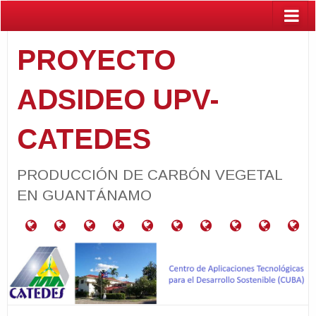
PROYECTO
ADSIDEO UPV-
CATEDES
PRODUCCIÓN DE CARBÓN VEGETAL
EN GUANTÁNAMO
¿Qué
RESUMEN
RELACIÓN
PROYECTOS
CARACTERIZACIÓN
PARCELAS
GUÍA
ACTIVIDADES
PUBLIC
BA
es
DEL
CON
VINCULADOS
DE
PRODUCTORAS
PARA
el
PROYECTO
LOS
MATERIALES
DE
PRODUCCIÓN
Programa
ODS
NEEM
DE
ADSIDEO
CARBÓN
UPV?
VEGETAL