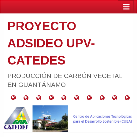
PROYECTO
ADSIDEO UPV-
CATEDES
PRODUCCIÓN DE CARBÓN VEGETAL
EN GUANTÁNAMO
¿Qué
RESUMEN
RELACIÓN
PROYECTOS
CARACTERIZACIÓN
PARCELAS
GUÍA
ACTIVIDADES
PUBLIC
BA
es
DEL
CON
VINCULADOS
DE
PRODUCTORAS
PARA
el
PROYECTO
LOS
MATERIALES
DE
PRODUCCIÓN
Programa
ODS
NEEM
DE
ADSIDEO
CARBÓN
UPV?
VEGETAL