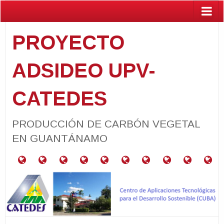
PROYECTO
ADSIDEO UPV-
CATEDES
PRODUCCIÓN DE CARBÓN VEGETAL
EN GUANTÁNAMO
¿Qué
RESUMEN
RELACIÓN
PROYECTOS
CARACTERIZACIÓN
PARCELAS
GUÍA
ACTIVIDADES
PUBLIC
BA
es
DEL
CON
VINCULADOS
DE
PRODUCTORAS
PARA
el
PROYECTO
LOS
MATERIALES
DE
PRODUCCIÓN
Programa
ODS
NEEM
DE
ADSIDEO
CARBÓN
UPV?
VEGETAL