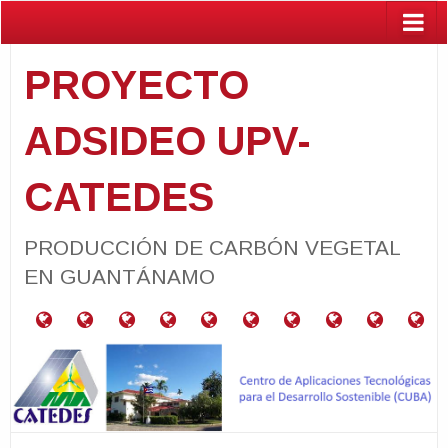
PROYECTO
ADSIDEO UPV-
CATEDES
PRODUCCIÓN DE CARBÓN VEGETAL
EN GUANTÁNAMO
¿Qué
RESUMEN
RELACIÓN
PROYECTOS
CARACTERIZACIÓN
PARCELAS
GUÍA
ACTIVIDADES
PUBLIC
BA
es
DEL
CON
VINCULADOS
DE
PRODUCTORAS
PARA
el
PROYECTO
LOS
MATERIALES
DE
PRODUCCIÓN
Programa
ODS
NEEM
DE
ADSIDEO
CARBÓN
UPV?
VEGETAL