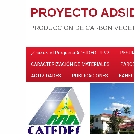
PROYECTO ADSI
PRODUCCIÓN DE CARBÓN VEGE
¿Qué es el Programa ADSIDEO UPV?
RESU
CARACTERIZACIÓN DE MATERIALES
PARC
ACTIVIDADES
PUBLICACIONES
BANER