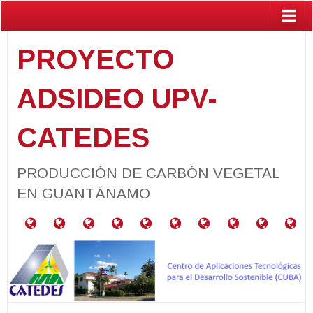
PROYECTO
ADSIDEO UPV-
CATEDES
PRODUCCIÓN DE CARBÓN VEGETAL
EN GUANTÁNAMO
¿Qué
RESUMEN
RELACIÓN
PROYECTOS
CARACTERIZACIÓN
PARCELAS
GUÍA
ACTIVIDADES
PUBLIC
BA
es
DEL
CON
VINCULADOS
DE
PRODUCTORAS
PARA
el
PROYECTO
LOS
MATERIALES
DE
PRODUCCIÓN
Programa
ODS
NEEM
DE
ADSIDEO
CARBÓN
UPV?
VEGETAL