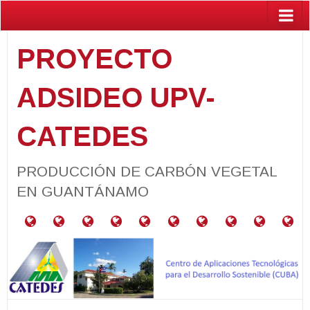
PROYECTO
ADSIDEO UPV-
CATEDES
PRODUCCIÓN DE CARBÓN VEGETAL
EN GUANTÁNAMO
¿Qué
RESUMEN
RELACIÓN
PROYECTOS
CARACTERIZACIÓN
PARCELAS
GUÍA
ACTIVIDADES
PUBLIC
BA
es
DEL
CON
VINCULADOS
DE
PRODUCTORAS
PARA
el
PROYECTO
LOS
MATERIALES
DE
PRODUCCIÓN
Programa
ODS
NEEM
DE
ADSIDEO
CARBÓN
UPV?
VEGETAL